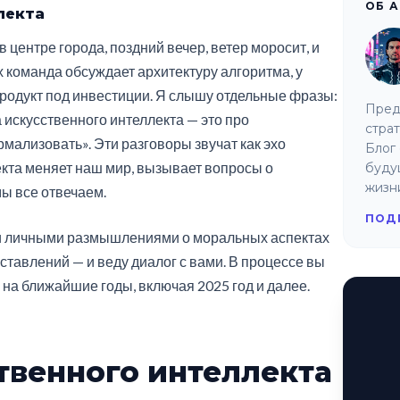
ОБ 
лекта
в центре города, поздний вечер, ветер моросит, и
х команда обсуждает архитектуру алгоритма, у
 продукт под инвестиции. Я слышу отдельные фразы:
Пред
 искусственного интеллекта — это про
страт
ализовать». Эти разговоры звучат как эхо
Блог 
екта меняет наш мир, вызывает вопросы о
буду
жизн
мы все отвечаем.
ПОД
й и личными размышлениями о моральных аспектах
тавлений — и веду диалог с вами. В процессе вы
 на ближайшие годы, включая 2025 год и далее.
твенного интеллекта