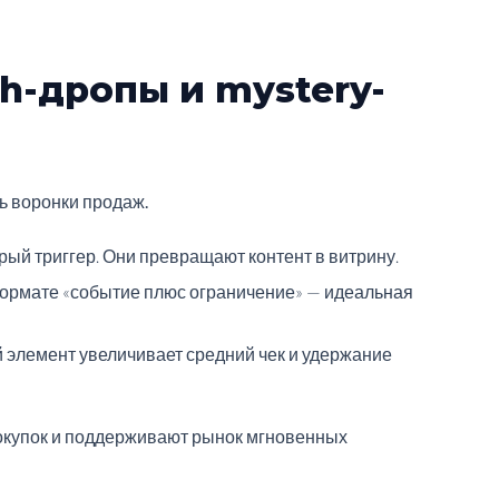
sh-дропы и mystery-
ь воронки продаж.
рый триггер. Они превращают контент в витрину.
 формате «событие плюс ограничение» — идеальная
й элемент увеличивает средний чек и удержание
окупок и поддерживают рынок мгновенных