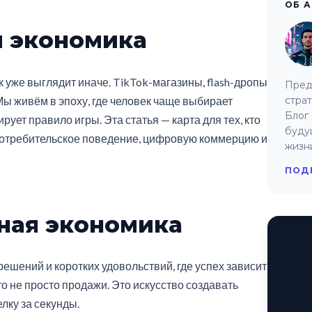
ОБ 
я экономика
к уже выглядит иначе. TikTok-магазины, flash-дропы
Пред
Мы живём в эпоху, где человек чаще выбирает
страт
Блог 
ует правило игры. Эта статья — карта для тех, кто
буду
 потребительское поведение, цифровую коммерцию и
жизн
ПОД
ная экономика
шений и коротких удовольствий, где успех зависит
о не просто продажи. Это искусство создавать
лку за секунды.