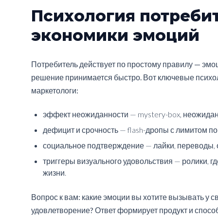
Психология потребит
экономики эмоций
Потребитель действует по простому правилу — эмоц
решение принимается быстро. Вот ключевые психол
маркетологи:
эффект неожиданности — mystery-box, неожида
дефицит и срочность — flash-дропы с лимитом п
социальное подтверждение — лайки, переводы,
триггеры визуального удовольствия — ролики, г
жизни.
Вопрос к вам: какие эмоции вы хотите вызывать у с
удовлетворение? Ответ формирует продукт и способ