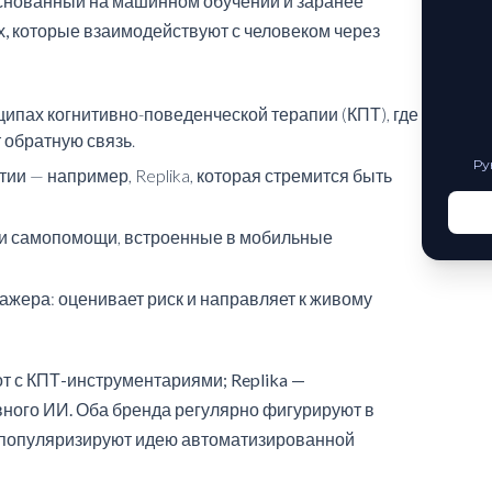
основанный на машинном обучении и заранее
, которые взаимодействуют с человеком через
ипах когнитивно-поведенческой терапии (КПТ), где
 обратную связь.
Ру
и — например, Replika, которая стремится быть
ки самопомощи, встроенные в мобильные
ажера: оценивает риск и направляет к живому
от с КПТ-инструментариями; Replika —
ного ИИ. Оба бренда регулярно фигурируют в
 популяризируют идею автоматизированной