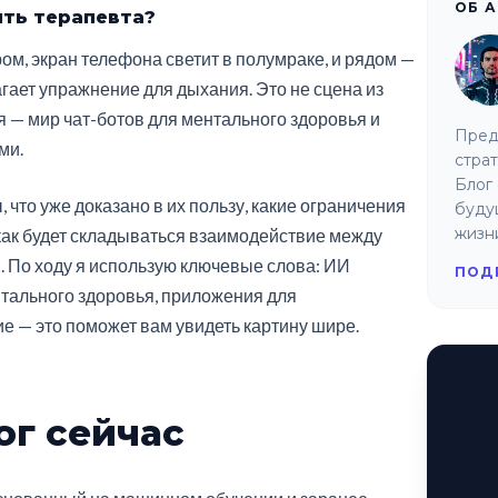
ОБ 
ить терапевта?
ром, экран телефона светит в полумраке, и рядом —
агает упражнение для дыхания. Это не сцена из
 — мир чат-ботов для ментального здоровья и
Пред
ми.
страт
Блог 
, что уже доказано в их пользу, какие ограничения
буду
жизн
 как будет складываться взаимодействие между
 По ходу я использую ключевые слова: ИИ
ПОД
ентального здоровья, приложения для
ие — это поможет вам увидеть картину шире.
ог сейчас