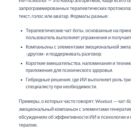
ИИ-психолог — это набор алгоритмов, чаще всего 
запрограммированных терапевтических протоколах
текст, голос или аватар. Форматы разные:
Терапевтические чат-боты, основанные на принц
пользователь выполняет упражнения и получает
Компаньоны с элементами эмоциональной эмпати
«другом» и поддерживать разговор.
Короткие вмешательства, напоминания и техни
приложения для психического здоровья.
Гибридные решения, где ИИ выполняет роль три
специалисту при необходимости.
Примеры, о которых часто говорят: Woebot — чат-б
эмоциональный компаньон с элементами генератив
обсуждениях об эффективности ИИ в психологии и
терапии.