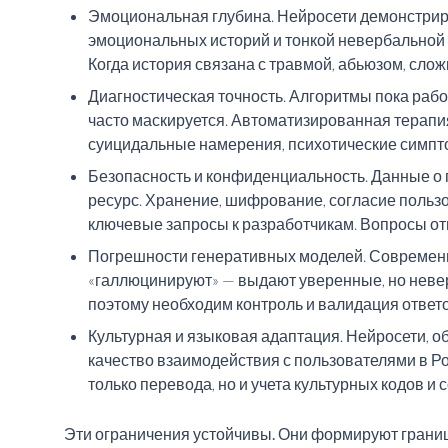
Эмоциональная глубина. Нейросети демонстрир
эмоциональных историй и тонкой невербальной 
Когда история связана с травмой, абьюзом, сло
Диагностическая точность. Алгоритмы пока рабо
часто маскируется. Автоматизированная терапия
суицидальные намерения, психотические симпто
Безопасность и конфиденциальность. Данные о
ресурс. Хранение, шифрование, согласие польз
ключевые запросы к разработчикам. Вопросы от
Погрешности генеративных моделей. Современ
«галлюцинируют» — выдают уверенные, но невер
поэтому необходим контроль и валидация ответо
Культурная и языковая адаптация. Нейросети, 
качество взаимодействия с пользователями в Ро
только перевода, но и учета культурных кодов и 
Эти ограничения устойчивы. Они формируют границ