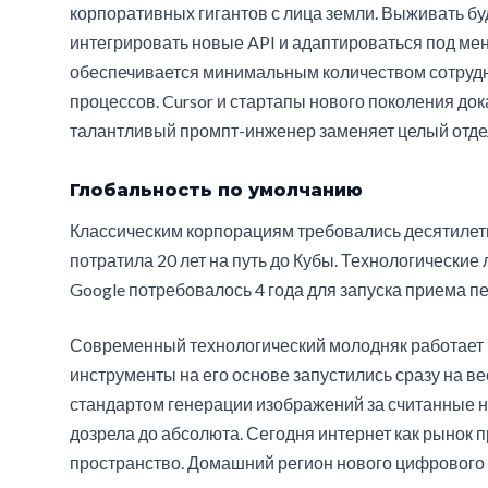
корпоративных гигантов с лица земли. Выживать б
интегрировать новые API и адаптироваться под ме
обеспечивается минимальным количеством сотруд
процессов. Cursor и стартапы нового поколения до
талантливый промпт-инженер заменяет целый отдел
Глобальность по умолчанию
Классическим корпорациям требовались десятилети
потратила 20 лет на путь до Кубы. Технологические
Google потребовалось 4 года для запуска приема п
Современный технологический молодняк работает 
инструменты на его основе запустились сразу на ве
стандартом генерации изображений за считанные н
дозрела до абсолюта. Сегодня интернет как рынок
пространство. Домашний регион нового цифрового п