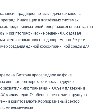
спансия традиционно выглядела как квест с
 преград. Инновации в платёжных системах
йских предпринимателей теперь может опираться на
зы и криптографические решения. Создавая
и всех часовых поясов одновременно. Stripe и
мер создания единой кросс-граничной среды для
ремена. Биткоин просел вдвое на фоне
ых инвесторов переключилось на другие
 захватили мир транзакций. Объём платежей в
400 миллиардов. Особенно впечатляет структура
тежи в криптовалюте. Корпоративный сектор
ьными комиссиями.