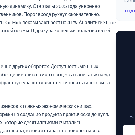
жизн
тную динамику. Стартапы 2025 года уверенно
ПОД
венников. Порог входа рухнул окончательно.
 GitHub показывают рост на 41%. Аналитики Stripe
тной нормы. В драку за кошельки пользователей
енно других оборотах. Доступность мощных
 обесцениванию самого процесса написания кода.
фраструктура позволяет тестировать гипотезы за
бизнесов в главных экономических нишах.
ржки на создание продукта практически до нуля.
Ру
х, которые десятилетиями считались
дая шпана, готовая стирать неповоротливых