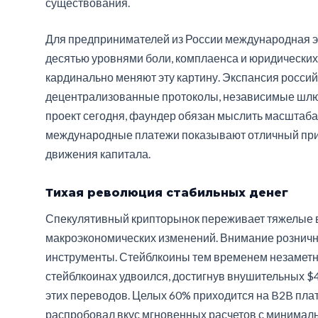
существования.
Для предпринимателей из России международная эк
десятью уровнями боли, комплаенса и юридических
кардинально меняют эту картину. Экспансия росси
децентрализованные протоколы, независимые шлю
проект сегодня, фаундер обязан мыслить масштабам
международные платежи показывают отличный при
движения капитала.
Тихая революция стабильных денег
Спекулятивный крипторынок переживает тяжелые в
макроэкономических изменений. Внимание розничн
инструменты. Стейблкоины тем временем незаметно
стейблкоинах удвоился, достигнув внушительных $
этих переводов. Целых 60% приходится на B2B пла
распробовал вкус мгновенных расчетов с минимал