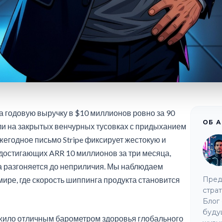
на годовую выручку в $10 миллионов ровно за 90
ОБ 
ли на закрытых венчурных тусовках с придыханием
жегодное письмо Stripe фиксирует жестокую и
 достигающих ARR 10 миллионов за три месяца,
а разгоняется до неприличия. Мы наблюдаем
ре, где скорость шиппинга продукта становится
Пред
страт
Блог 
буду
жило отличным барометром здоровья глобального