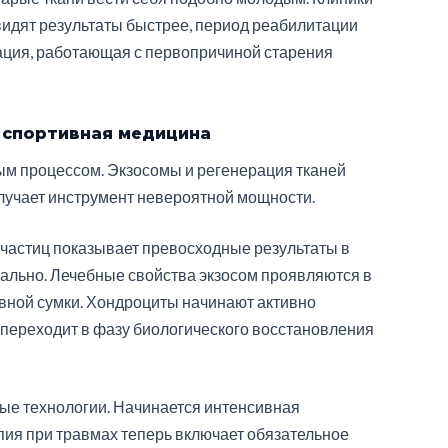
видят результаты быстрее, период реабилитации
ация, работающая с первопричиной старения
 спортивная медицина
ым процессом. Экзосомы и регенерация тканей
лучает инструмент невероятной мощности.
очастиц показывает превосходные результаты в
кально. Лечебные свойства экзосом проявляются в
вной сумки. Хондроциты начинают активно
 переходит в фазу биологического восстановления
е технологии. Начинается интенсивная
пия при травмах теперь включает обязательное