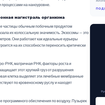
жизн
и процессами на наноуровне.
ПОД
онная магистраль организма
ые частицы обычным побочным продуктом
азала их колоссальную значимость. Экзосомы — это
етров. Они работают как идеальные курьеры
роится на их способности переносить критически
ро-РНК, матричная РНК, факторы роста и
защищает этот хрупкий груз от разрушения
вая клетка выделяет эти лечебные мембранные
ествуют по кровеносному руслу и находят
Ру
е программного обеспечения по воздуху. Пузырек