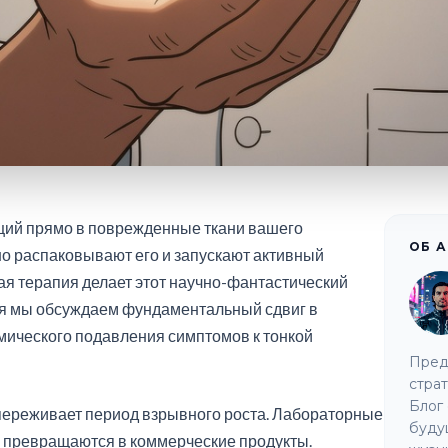
кций прямо в поврежденные ткани вашего
ОБ 
но распаковывают его и запускают активный
ая терапия делает этот научно-фантастический
ня мы обсуждаем фундаментальный сдвиг в
имического подавления симптомов к тонкой
Пред
страт
Блог 
переживает период взрывного роста. Лабораторные
буду
 превращаются в коммерческие продукты.