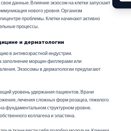
 свои данные. Влияние экзосом на клетки запускает
оммуникация нового уровня. Организм
пицентре проблемы. Клетки начинают активно
тельные процессы.
дицине и дерматологии
ию в антивозрастной индустрии.
на заполнение морщин филлерами или
вления. Экзосомы в дерматологии предлагают
ющий уровень удержания пациентов. Врачи
ожения, лечения сложных форм розацеа, тяжелого
 на фундаментальном структурном уровне.
обственного коллагена и эластина.
рые ткани вести себя подобно молодым. Клиники