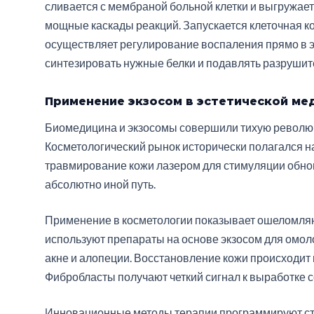
сливается с мембраной больной клетки и выгружает
мощные каскады реакций. Запускается клеточная к
осуществляет регулирование воспаления прямо в э
синтезировать нужные белки и подавлять разруши
Применение экзосом в эстетической ме
Биомедицина и экзосомы совершили тихую революц
Косметологический рынок исторически полагался 
травмирование кожи лазером для стимуляции обно
абсолютно иной путь.
Применение в косметологии показывает ошеломля
используют препараты на основе экзосом для омол
акне и алопеции. Восстановление кожи происходит
Фибробласты получают четкий сигнал к выработке с
Инновационные методы терапии программируют ста