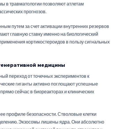
мы в травматологии позволяют атлетам
ассических прогнозов.
ным путем за счет активации внутренних резервов
ают главную ставку именно на биологический
 применения кортикостероидов в пользу сигнальных
егенеративной медицины
ный переход от точечных экспериментов к
ческие гиганты активно поглощают успешные
прямо сейчас в биореакторах и клинических
 ее профиле безопасности. Стволовые клетки
делению. Экзосомы лишены ядра. Они абсолютно