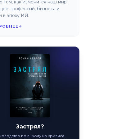
о том, как изменится наш мир:
щее профессий, бизнеса и
и в эпоху ИИ.
РОБНЕЕ
Застрял?
ководство по выходу из кризиса.