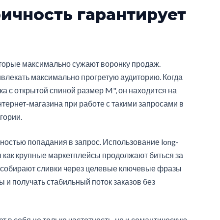
ичность гарантирует
оторые максимально сужают воронку продаж.
лекать максимально прогретую аудиторию. Когда
ка с открытой спиной размер M", он находится на
тернет-магазина при работе с такими запросами в
гории.
остью попадания в запрос. Использование long-
мя как крупные маркетплейсы продолжают биться за
 собирают сливки через целевые ключевые фразы
 и получать стабильный поток заказов без
 в себя не только частотность, но и семантическую