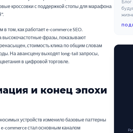
Блог 
говые кроссовки с поддержкой стопы для марафона
буду
".
жизн
ПОД
 в том, как работает e-commerce SEO.
а высокочастотные фразы, показывают
ренасыщен, стоимость клика по общим словам
рды. На авансцену выходят long-tail запросы,
цветания в цифровой торговле.
ация и конец эпохи
носимых устройств изменило базовые паттерны
в e-commerce стал основным каналом
Ру