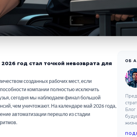
ОБ 
 2026 год стал точкой невозврата для
ичеством созданных рабочих мест, если
способности компании полностью исключить
Пред
рузья, сегодня мы наблюдаем финал большой
страт
нсий, чем уничтожают. На календаре май 2026 года,
Блог 
рение автоматизации перешло из стадии
буду
ритмов.
жизн
ПОД